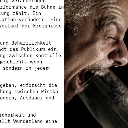
dig verändernden
erformance die Bühne in
lung zählt. Ein
uation verändern. Eine
Verlauf der Ereignisse
und Beharrlichkeit
ädt das Publikum ein,
ung zwischen Kontrolle
geschieht, wenn
, sondern in jedem
geben, erforscht die
ehung zwischen Risiko
ögern, Ausdauer und
icherheit und
ellt Wunderland eine