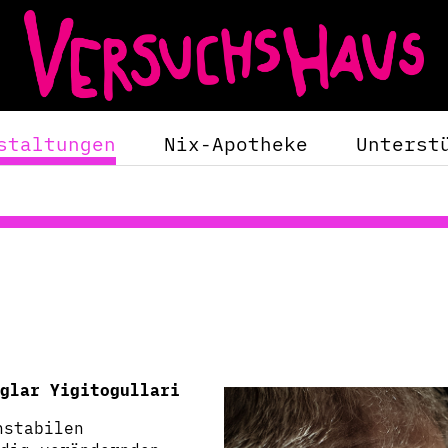
staltungen
Nix-Apotheke
Unterst
glar Yigitogullari
nstabilen