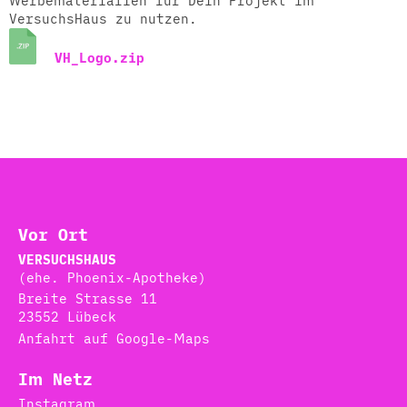
Werbematerialien für Dein Projekt im
VersuchsHaus zu nutzen.
VH_Logo.zip
Vor Ort
VERSUCHSHAUS
(ehe. Phoenix-Apotheke)
Breite Strasse 11
23552 Lübeck
Anfahrt auf Google-Maps
Im Netz
Instagram