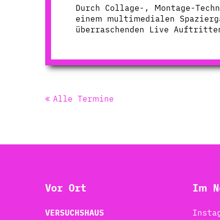
Durch Collage-, Montage-Tech
einem multimedialen Spazierg
überraschenden Live Auftritte
Alle Termine
Vor Ort
Im N
VERSUCHSHAUS
Insta