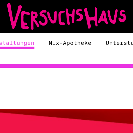
staltungen
Nix-Apotheke
Unterst