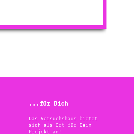
...für Dich
Das Versuchshaus bietet
sich als Ort für Dein
Projekt an!