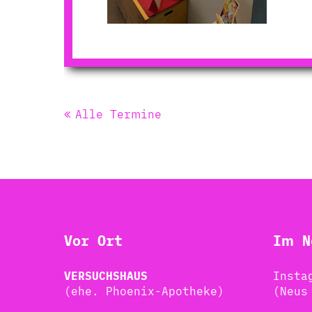
Alle Termine
Vor Ort
Im N
VERSUCHSHAUS
Insta
(ehe. Phoenix-Apotheke)
(Neus