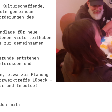
 Kulturschaffende,
keln gemeinsam
orderungen des
ndlage für neue
denen viele teilhaben
is zur gemeinsamen
srunde entstehen
nteressen und
en, etwa zur Planung
tzwerktreffs Lübeck –
er und Impulse!
den mit: