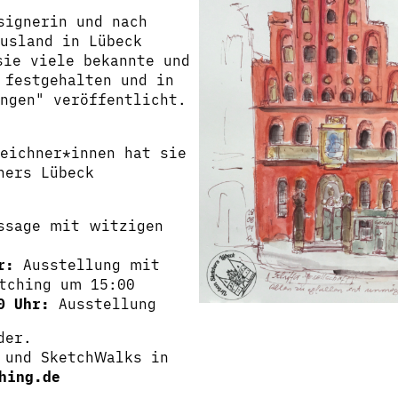
signerin und nach
usland in Lübeck
sie viele bekannte und
 festgehalten und in
ungen" veröffentlicht.
eichner*innen hat sie
hers Lübeck
ssage mit witzigen
r:
Ausstellung mit
tching um 15:00
0 Uhr:
Ausstellung
der.
 und SketchWalks in
hing.de